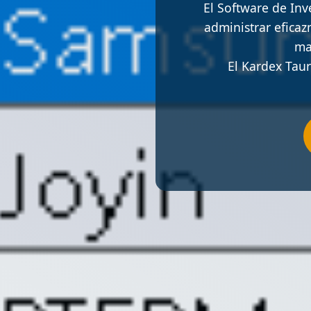
El Software de In
administrar efica
ma
El Kardex Taur